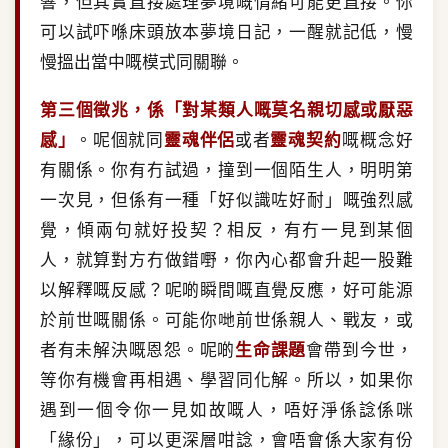
響，但其實直接處理夢境嘅情緒可能更直接。你
可以試吓喺床頭放本夢境日記，一醒就記低，慢
慢搵出當中嘅模式同關聯。
第三個徵兆，係「對某類人嘅莫名親切感或厭惡
感」
。呢個就同
靈魂伴侶
或者
靈魂契約
嘅概念好
有關係。你有冇試過，撞到一個陌生人，明明第
一次見，但係有一種「好似識咗好耐」嘅強烈感
覺，傾兩句就好投契？相反，有冇一見到某個
人，就算對方冇做錯嘢，你內心都會升起一股難
以解釋嘅反感？呢啲瞬間嘅直覺反應，好可能源
於前世嘅關係。可能你哋前世係親人、戰友，或
者有未解決嘅恩怨。呢啲
生命課題
會帶到今世，
等你有機會再相遇、學習同化解。所以，如果你
遇到一個令你一見如故嘅人，唔好淨係諗係咪
「緣份」，可以更深層咁諗，會唔會係大家有份