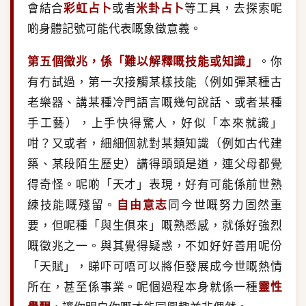
會結合
彩虹占卜
或者
米卦占卜
等工具，去探索呢
啲身體記號可能代表嘅象徵意義。
第五個徵兆，係「難以解釋嘅技能或知識」
。你
有冇試過，第一次接觸某樣技能（例如彈某種古
老樂器、講某種冷門語言嘅幾句說話、或者某種
手工藝），上手快得驚人，好似「本來就識」
咁？又或者，細細個就對某類知識（例如古代建
築、某段陌生歷史）講得頭頭是道，連父母都覺
得奇怪。呢啲「天才」表現，好有可能係前世熟
練技能嘅殘留。
自由意志
同今世嘅努力固然重
要，但呢種「與生俱來」嘅熟悉感，就係好強烈
嘅徵兆之一。與其覺得疑惑，不如好好善用呢份
「天賦」，睇吓可唔可以將佢發展成今世嘅熱情
所在，甚至係事業。呢個過程本身就係一種
靈性