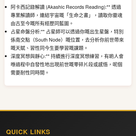
阿卡西記錄解讀 (Akashic Records Reading):** 透過
專業解讀師，連結宇宙嘅「生命之書」，讀取你靈魂
由古至今嘅所有經歷同藍圖。
占星命盤分析:** 占星師可以透過你嘅出生星盤，特別
係南交點（South Node）嘅位置，去分析你前世帶來
嘅天賦、習性同今生要學習嘅課題。
深度冥想與靜心:** 持續進行深度冥想練習，有啲人會
喺過程中自發性地出現前世嘅零碎片段或感悟，呢個
需要耐性同時間。
QUICK LINKS