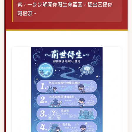
索，一步步解開你嘅生命藍圖，搵出困擾你
嘅根源。