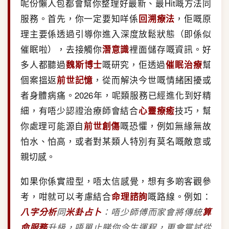
呢份懶人包都會幫你整理好最新、最Hit嘅方法同
服務。首先，你一定要知咩係
回溯療法
，佢嘅原
理主要係透過引導你進入深度放鬆狀態（即係似
催眠啦），去接觸你
潛意識
裡面儲存嘅資訊。好
多人都聽過
魏斯博士
嘅研究，佢透過
催眠治療
幫
個案搵返
前世記憶
，從而解決今世嘅情緒困擾或
者身體病痛。2026年，呢類服務已經進化到好精
細，有唔少認證治療師會結合
心靈療癒
技巧，幫
你處理可能源自
前世創傷
嘅恐懼，例如無緣無故
怕水、怕高，或者對某類人特別有莫名嘅敵意或
親切感。
如果你係實證型，唔太信感覺，想有多啲客觀參
考，咁就可以考慮結合
命理諮詢
嘅路線。例如：
八字分析
同
米卦占卜
：唔少師傅而家會將傳統
算
命服務
升級，唔單止睇你今生運程，更會嘗試從