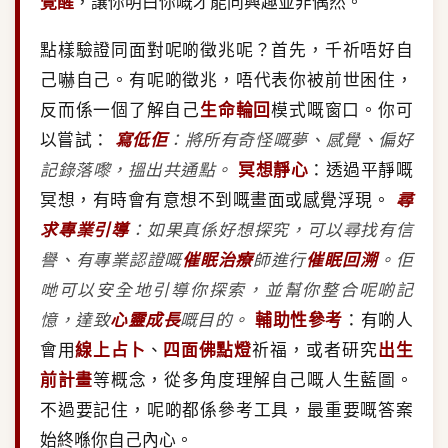
覺醒
，讓你明白你嘅才能同興趣並非偶然。
點樣驗證同面對呢啲徵兆呢？首先，千祈唔好自
己嚇自己。有呢啲徵兆，唔代表你被前世困住，
反而係一個了解自己
生命輪回
模式嘅窗口。你可
以嘗試：
寫低佢
：將所有奇怪嘅夢、感覺、偏好
記錄落嚟，搵出共通點。
冥想靜心
：透過平靜嘅
冥想，有時會有意想不到嘅畫面或感覺浮現。
尋
求專業引導
：如果真係好想探究，可以尋找有信
譽、有專業認證嘅
催眠治療
師進行
催眠回溯
。佢
哋可以安全地引導你探索，並幫你整合呢啲記
憶，達致
心靈成長
嘅目的。
輔助性參考
：有啲人
會用
線上占卜
、
四面佛點燈
祈福，或者研究
出生
前計畫
等概念，從多角度理解自己嘅人生藍圖。
不過要記住，呢啲都係參考工具，最重要嘅答案
始終喺你自己內心。