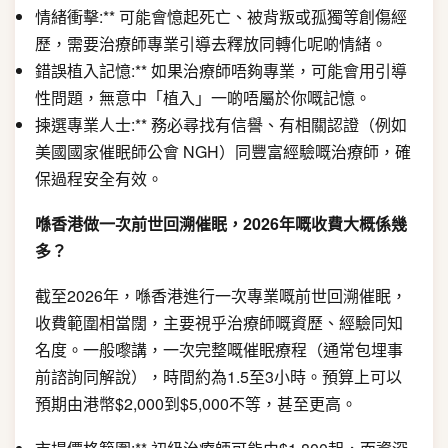
情緒衝擊:** 可能會憶起死亡、被背叛或孤獨等創傷經
歷，需要治療師專業引導去釋放同轉化呢啲情緒。
錯誤植入記憶:** 如果治療師唔夠專業，可能會用引導
性問題，無意中「植入」一啲唔屬於你嘅記憶。
揀選專業人士:** 務必尋找有信譽、有相關認證（例如
美國國家催眠師公會 NGH）同豐富經驗嘅治療師，確
保過程安全有效。
喺香港做一次前世回溯催眠，2026年嘅收費大概係幾
多？
截至2026年，喺香港進行一次專業嘅前世回溯催眠，
收費範圍相當闊，主要視乎治療師嘅資歷、經驗同知
名度。一般嚟講，一次完整嘅催眠療程（通常包埋事
前諮詢同解說），時間約為1.5至3小時。預算上可以
預期由港幣$2,000到$5,000不等，甚至更高。