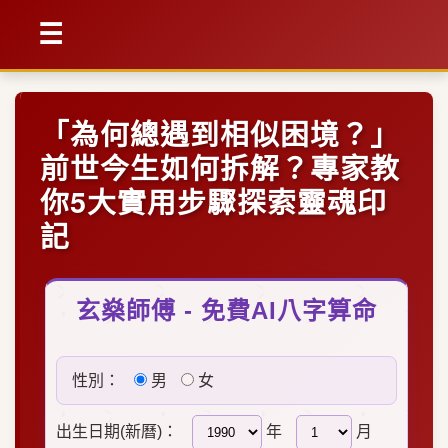
☰
「為何總遇到相似困境？」
前世今生如何拆解？專家教
你5大實用步驟探索靈魂印
記
玄燊師傅 - 免費AI八字算命
性別：
男
女
出生日期(新曆)：
年
月