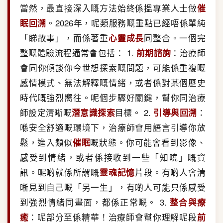
當然，最直接深入嘅方法始終係搵專業人士做
催
眠回溯
。2026年，呢類服務嘅重點已經唔係單純
「睇故事」，而係著重
心靈成長
同整合。一個完
整嘅體驗流程通常會包括： 1.
前期諮詢
：治療師
會同你傾談你今世想探索嘅問題，可能係重複嘅
感情模式、無法解釋嘅情緒，或者係對某個歷史
時代嘅強烈嚮往。呢個步驟好關鍵，幫你同治療
師設定清晰嘅
潛意識探索
目標。 2.
引導與回溯
：
喺安全舒適嘅環境下，治療師會用語言引導你放
鬆，進入類似
催眠
嘅狀態。你可能會看到影像、
感受到情緒，或者係接收到一些「知曉」嘅資
訊。呢啲就係所謂嘅
靈魂記憶
片段。有啲人會清
晰見到自己嘅「另一生」，有啲人可能只係感受
到強烈情緒同畫面，都係正常嘅。 3.
整合與療
癒
：呢部分至係精華！治療師會幫你理解呢段
前