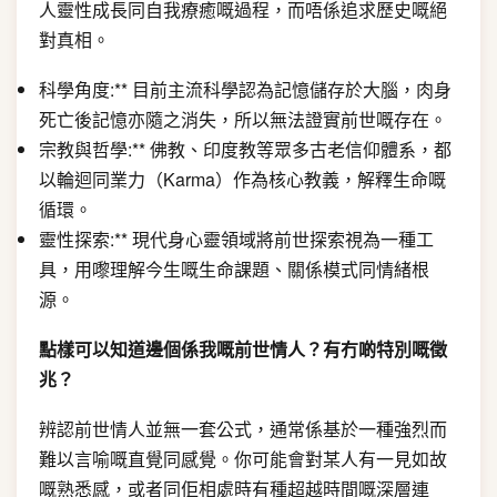
人靈性成長同自我療癒嘅過程，而唔係追求歷史嘅絕
對真相。
科學角度:** 目前主流科學認為記憶儲存於大腦，肉身
死亡後記憶亦隨之消失，所以無法證實前世嘅存在。
宗教與哲學:** 佛教、印度教等眾多古老信仰體系，都
以輪迴同業力（Karma）作為核心教義，解釋生命嘅
循環。
靈性探索:** 現代身心靈領域將前世探索視為一種工
具，用嚟理解今生嘅生命課題、關係模式同情緒根
源。
點樣可以知道邊個係我嘅前世情人？有冇啲特別嘅徵
兆？
辨認前世情人並無一套公式，通常係基於一種強烈而
難以言喻嘅直覺同感覺。你可能會對某人有一見如故
嘅熟悉感，或者同佢相處時有種超越時間嘅深層連