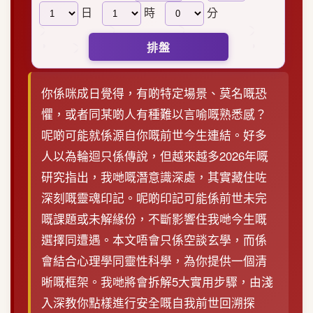
日
時
分
排盤
你係咪成日覺得，有啲特定場景、莫名嘅恐
懼，或者同某啲人有種難以言喻嘅熟悉感？
呢啲可能就係源自你嘅前世今生連結。好多
人以為輪迴只係傳說，但越來越多2026年嘅
研究指出，我哋嘅潛意識深處，其實藏住咗
深刻嘅靈魂印記。呢啲印記可能係前世未完
嘅課題或未解緣份，不斷影響住我哋今生嘅
選擇同遭遇。本文唔會只係空談玄學，而係
會結合心理學同靈性科學，為你提供一個清
晰嘅框架。我哋將會拆解5大實用步驟，由淺
入深教你點樣進行安全嘅自我前世回溯探