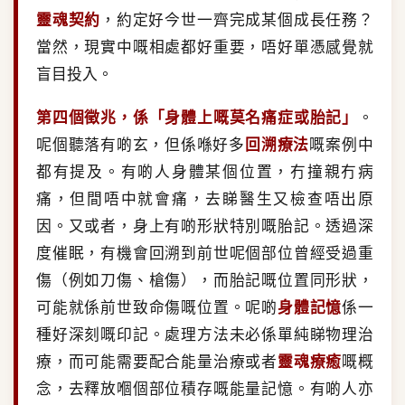
靈魂契約
，約定好今世一齊完成某個成長任務？
當然，現實中嘅相處都好重要，唔好單憑感覺就
盲目投入。
第四個徵兆，係「身體上嘅莫名痛症或胎記」
。
呢個聽落有啲玄，但係喺好多
回溯療法
嘅案例中
都有提及。有啲人身體某個位置，冇撞親冇病
痛，但間唔中就會痛，去睇醫生又檢查唔出原
因。又或者，身上有啲形狀特別嘅胎記。透過深
度催眠，有機會回溯到前世呢個部位曾經受過重
傷（例如刀傷、槍傷），而胎記嘅位置同形狀，
可能就係前世致命傷嘅位置。呢啲
身體記憶
係一
種好深刻嘅印記。處理方法未必係單純睇物理治
療，而可能需要配合能量治療或者
靈魂療癒
嘅概
念，去釋放嗰個部位積存嘅能量記憶。有啲人亦