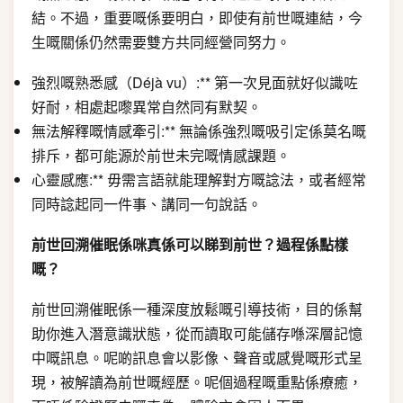
結。不過，重要嘅係要明白，即使有前世嘅連結，今
生嘅關係仍然需要雙方共同經營同努力。
強烈嘅熟悉感（Déjà vu）:** 第一次見面就好似識咗
好耐，相處起嚟異常自然同有默契。
無法解釋嘅情感牽引:** 無論係強烈嘅吸引定係莫名嘅
排斥，都可能源於前世未完嘅情感課題。
心靈感應:** 毋需言語就能理解對方嘅諗法，或者經常
同時諗起同一件事、講同一句說話。
前世回溯催眠係咪真係可以睇到前世？過程係點樣
嘅？
前世回溯催眠係一種深度放鬆嘅引導技術，目的係幫
助你進入潛意識狀態，從而讀取可能儲存喺深層記憶
中嘅訊息。呢啲訊息會以影像、聲音或感覺嘅形式呈
現，被解讀為前世嘅經歷。呢個過程嘅重點係療癒，