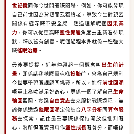
世記憶
同你今世問題嘅關聯。例如，你可能發現
自己前世因為背叛而孤獨終老，導致今生對親密
關係有極深嘅不安全感。透過理解呢個
因果業
力
，你可以從更高嘅
靈性覺醒
角度去重新看待現
狀，釋放舊有創傷。呢個過程本身就係一種強大
嘅
催眠治療
。
最後要提提，近年仲興起一個概念叫
出生前計
畫
，即係話我哋嘅靈魂喺
投胎
前，會為自己規劃
今世要學習嘅課題同挑戰。所以，進行
前世回溯
唔單止為咗滿足好奇心，更係一個了解自己
生命
輪回
藍圖、實踐
自由意志
去克服挑戰嘅過程。無
論你係透過
催眠回溯
定係結合
八字分析
同
算命服
務
去探索，記住最重要嘅係保持開放但批判嘅
心，將所得嘅資訊用作
靈性成長
嘅養分，而唔係