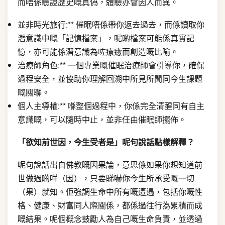
而唔係驗證歷史嘅真偽，體驗亦會因人而異。
並非時光旅行:** 催眠唔係帶你返去過去，而係讀取你
潛意識中嘅「記憶檔案」，呢啲檔案可能係真實記
憶，亦可能係潛意識為咗療癒而創造嘅比喻。
治療師角色:** 一個專業嘅催眠治療師會引導你，確保
過程安全，並協助你理解回溯中所見所聞同今生課題
嘅關聯。
個人主導權:** 喺整個過程中，你係完全清醒同有自主
意識嘅，可以隨時中止，並非任由催眠師擺佈。
「欲知前世因，今生受者是」呢句說話點樣解釋？
呢句說話出自佛教嘅因果論，意思係如果你想知道前
世做過啲咩（因），只要睇嚇你今生所承受嘅一切
（果）就知。佢強調生命中所有嘅遭遇，包括你嘅性
格、健康、財富同人際關係，都係過往行為累積而成
嘅結果。呢個概念鼓勵人為自己嘅生命負責，並透過