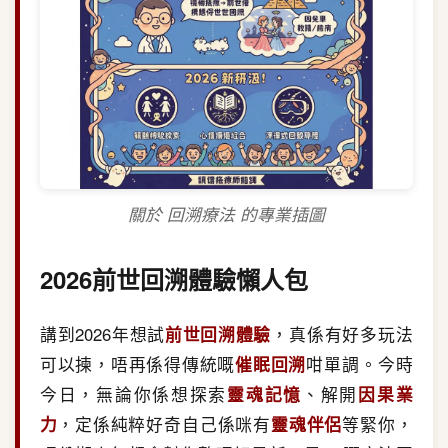
關於 回溯療法 的專業插圖
2026前世回溯體驗懶人包
講到2026年想試
前世回溯體驗
，真係有好多玩法
可以揀，唔再係得傳統嘅
催眠回溯
咁單調。今時
今日，無論你係想探索
靈魂記憶
、解開
因果業
力
，定係純粹好奇自己係咪有
靈魂伴侶
等緊你，