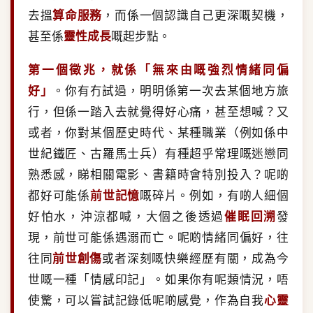
去搵
算命服務
，而係一個認識自己更深嘅契機，
甚至係
靈性成長
嘅起步點。
第一個徵兆，就係「無來由嘅強烈情緒同偏
好」
。你有冇試過，明明係第一次去某個地方旅
行，但係一踏入去就覺得好心痛，甚至想喊？又
或者，你對某個歷史時代、某種職業（例如係中
世紀鐵匠、古羅馬士兵）有種超乎常理嘅迷戀同
熟悉感，睇相關電影、書籍時會特別投入？呢啲
都好可能係
前世記憶
嘅碎片。例如，有啲人細個
好怕水，沖涼都喊，大個之後透過
催眠回溯
發
現，前世可能係遇溺而亡。呢啲情緒同偏好，往
往同
前世創傷
或者深刻嘅快樂經歷有關，成為今
世嘅一種「情感印記」。如果你有呢類情況，唔
使驚，可以嘗試記錄低呢啲感覺，作為自我
心靈