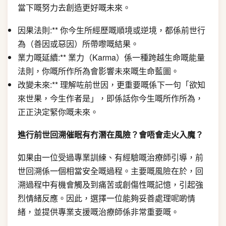
當下嘅努力去創造更好嘅未來。
因果法則:** 你今生所經歷嘅順境或逆境，都係前世行
為（善因或惡因）所帶嚟嘅結果。
業力嘅延續:** 業力（Karma）係一種跨越生命嘅能量
法則，你嘅所作所為會影響未來嘅生命藍圖。
改變未來:** 理解咗前世因，更重要嘅係下一句「欲知
來世果，今生作者是」，即係話你今生嘅所作所為，
正正決定緊你嘅未來。
進行前世回溯催眠有冇潛在風險？會唔會走火入魔？
如果由一位受過專業訓練、有經驗嘅治療師引導，前
世回溯係一個相當安全嘅過程。主要嘅風險在於，回
溯過程中有機會觸及到痛苦或創傷性嘅記憶，引起強
烈情緒反應。因此，選擇一位能夠妥善處理呢啲情
緒，並提供專業支援嘅治療師係非常重要嘅。