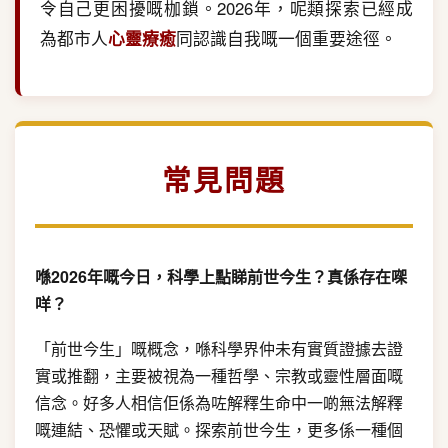
令自己更困擾嘅枷鎖。2026年，呢類探索已經成
為都市人
心靈療癒
同認識自我嘅一個重要途徑。
常見問題
喺2026年嘅今日，科學上點睇前世今生？真係存在㗎
咩？
「前世今生」嘅概念，喺科學界仲未有實質證據去證
實或推翻，主要被視為一種哲學、宗教或靈性層面嘅
信念。好多人相信佢係為咗解釋生命中一啲無法解釋
嘅連結、恐懼或天賦。探索前世今生，更多係一種個