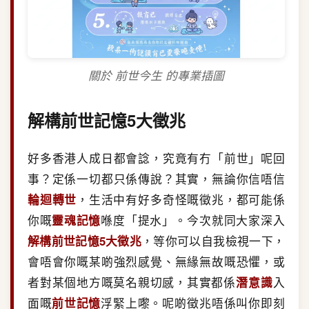
關於 前世今生 的專業插圖
解構前世記憶5大徵兆
好多香港人成日都會諗，究竟有冇「前世」呢回
事？定係一切都只係傳說？其實，無論你信唔信
輪迴轉世
，生活中有好多奇怪嘅徵兆，都可能係
你嘅
靈魂記憶
喺度「提水」。今次就同大家深入
解構前世記憶5大徵兆
，等你可以自我檢視一下，
會唔會你嘅某啲強烈感覺、無緣無故嘅恐懼，或
者對某個地方嘅莫名親切感，其實都係
潛意識
入
面嘅
前世記憶
浮緊上嚟。呢啲徵兆唔係叫你即刻