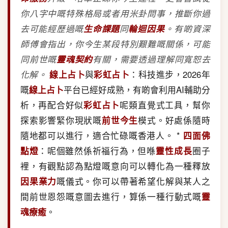
你八字中嘅特殊格局或者用米卦問事，推斷你過
去可能經歷過嘅
生命課題
同
輪迴因果
。有啲資深
師傅會指出，你今生某段特別艱難嘅關係，可能
同前世嘅
靈魂契約
有關，需要透過理解同寬恕去
化解。
線上占卜
與
彩虹占卜
：科技進步，2026年
嘅
線上占卜
平台已經好成熟，有啲會利用AI輔助分
析，再配合好似
彩虹占卜
呢類直覺式工具，幫你
探索影響緊你現狀嘅
前世今生
模式。好處係隨時
隨地都可以進行，適合忙碌嘅香港人。 *
四面佛
點燈
：呢個雖然係祈福行為，但喺
靈性成長
圈子
裡，有觀點認為點燈嘅意向可以轉化為一種釋放
因果業力
嘅儀式。你可以帶著希望化解與某人之
間前世恩怨嘅意圖去進行，算係一種行動式嘅
靈
魂療癒
。