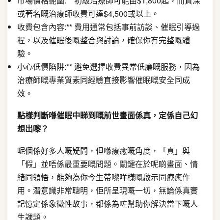
市場價格範圍:** 初級治療師可能由$1,800起，而資深
或著名嘅治療師收費可達$4,500或以上。
收費包含內容:** 費用通常包括事前訪談、催眠引導過
程，以及催眠後嘅整合與討論，確保你有完整嘅體
驗。
小心低價陷阱:** 避免選擇收費異常低廉嘅服務，因為
治療師嘅專業質素同經驗直接影響催眠嘅安全同成
效。
點樣判斷喺催眠中睇到嘅前世畫面係真，定係自己幻
想出嚟？
呢個係好多人嘅疑問，但喺療癒嘅角度，「真」與
「假」並唔係最重要嘅問題。關鍵在於呢啲畫面、情
緒同領悟，能夠為你今生帶嚟咩樣嘅啟示同療癒作
用。潛意識非常聰明，佢所呈現嘅一切，無論係真實
記憶定係象徵性故事，都係為咗幫助你解決當下嘅人
生課題。