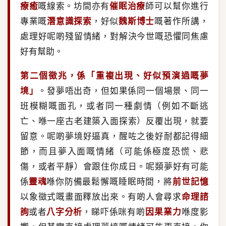
療癒
嘅線索。坊間亦有
催眠治療
師可以幫你進行
專業嘅
潛意識探索
，好似
魏斯博士
嘅著作所講，
處理好呢啲殘留情緒，對解決今世嘅恐懼同焦慮
好有幫助。
第二個徵兆，係「重複出現、好似預演過嘅夢
境」
。發夢唔出奇，但如果係同一個場景、同一
班模糊嘅面孔，或者同一種劇情（例如不斷逃
亡、喺一座古老建築入面探索）反覆出現，就要
留意。呢啲夢境好逼真，醒咗之後好耐都記得細
節，而且夢入面嘅情緒（可能係極度恐慌、悲
傷，或者平靜）會跟住你成日。呢類夢好有可能
係
靈魂
喺你防備最鬆懈嘅睡眠時間，將
前世記憶
以象徵式嘅畫面釋放出來。有啲人會尋求
命理諮
詢
或者
八字分析
，睇吓係咪有啲
因果業力
喺度影