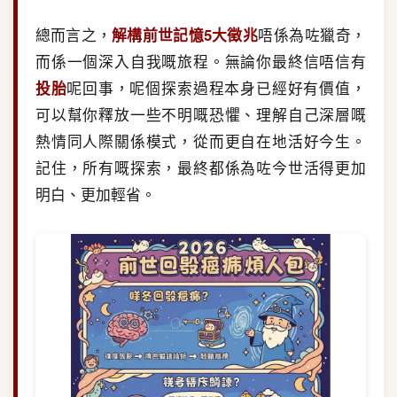
總而言之，
解構前世記憶5大徵兆
唔係為咗獵奇，
而係一個深入自我嘅旅程。無論你最終信唔信有
投胎
呢回事，呢個探索過程本身已經好有價值，
可以幫你釋放一些不明嘅恐懼、理解自己深層嘅
熱情同人際關係模式，從而更自在地活好今生。
記住，所有嘅探索，最終都係為咗今世活得更加
明白、更加輕省。