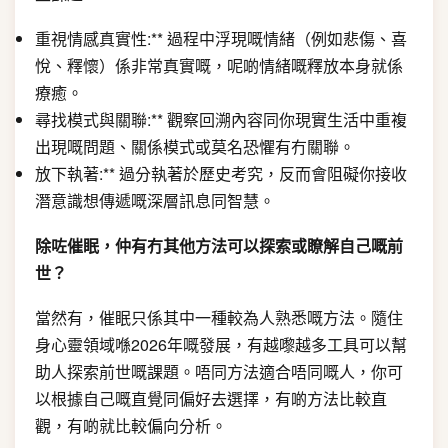
重視情感真實性:** 過程中浮現嘅情緒（例如悲傷、喜
悅、釋懷）係非常真實嘅，呢啲情緒嘅釋放本身就係
療癒。
尋找模式與關聯:** 觀察回溯內容同你現實生活中重複
出現嘅問題、關係模式或莫名恐懼有冇關聯。
放下執著:** 過分執著於歷史考究，反而會阻礙你接收
潛意識想傳遞嘅深層訊息同智慧。
除咗催眠，仲有冇其他方法可以探索或瞭解自己嘅前
世？
當然有，催眠只係其中一種較為人熟悉嘅方法。隨住
身心靈領域喺2026年嘅發展，有越嚟越多工具可以幫
助人探索前世嘅課題。唔同方法適合唔同嘅人，你可
以根據自己嘅直覺同偏好去選擇，有啲方法比較直
觀，有啲就比較偏向分析。